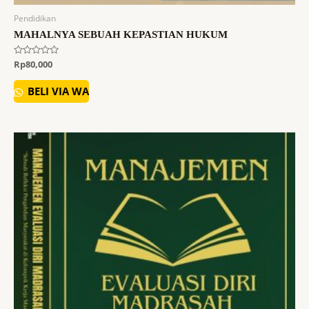
Pendidikan
MAHALNYA SEBUAH KEPASTIAN HUKUM
Dinilai
Rp
80,000
0
dari
5
BELI VIA WA