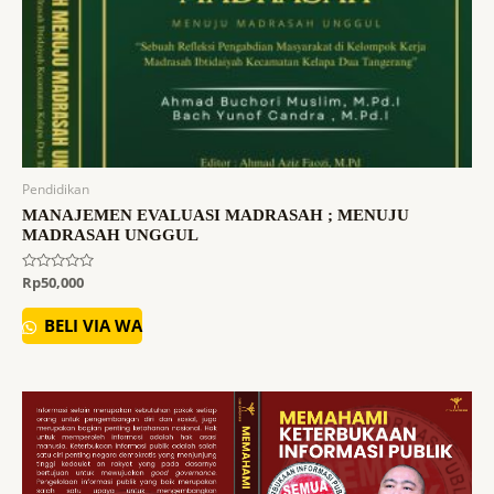
Pendidikan
MANAJEMEN EVALUASI MADRASAH ; MENUJU
MADRASAH UNGGUL
Dinilai
Rp
50,000
0
dari
5
BELI VIA WA