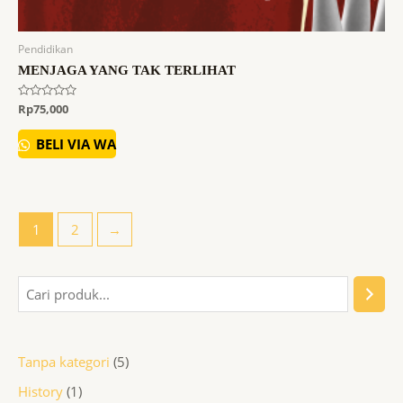
Pendidikan
MENJAGA YANG TAK TERLIHAT
Dinilai
Rp
75,000
0
dari
5
BELI VIA WA
1
2
→
Tanpa kategori
5
History
1