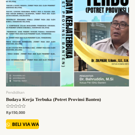
Pendidikan
Budaya Kerja Terbuka (Potret Provinsi Banten)
Dinilai
Rp
150,000
0
dari
5
BELI VIA WA