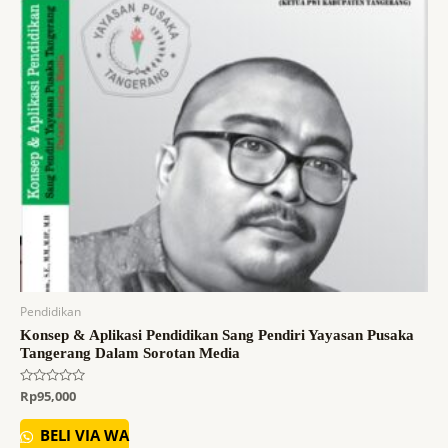
Pendidikan
Konsep & Aplikasi Pendidikan Sang Pendiri Yayasan Pusaka
Tangerang Dalam Sorotan Media
Dinilai
Rp
95,000
0
dari
5
BELI VIA WA