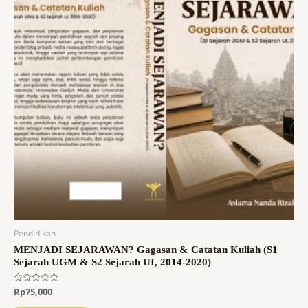
Pendidikan
MENJADI SEJARAWAN? Gagasan & Catatan Kuliah (S1
Sejarah UGM & S2 Sejarah UI, 2014-2020)
Dinilai
Rp
75,000
0
dari