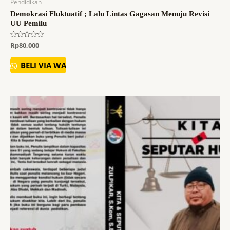
Pendidikan
Demokrasi Fluktuatif ; Lalu Lintas Gagasan Menuju Revisi
UU Pemilu
Dinilai
Rp
80,000
0
dari
5
BELI VIA WA