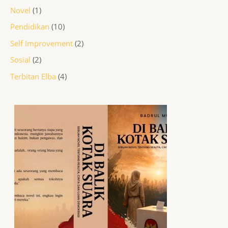
Novel
1
Pendidikan
10
Self Improvement
2
Sosial
2
Terbitan Elba
4