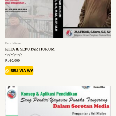
Pendidikan
KITA & SEPUTAR HUKUM
Dinilai
Rp
80,000
0
dari
5
BELI VIA WA