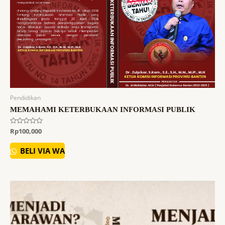
Pendidikan
MEMAHAMI KETERBUKAAN INFORMASI PUBLIK
Dinilai
Rp
100,000
0
dari
5
BELI VIA WA