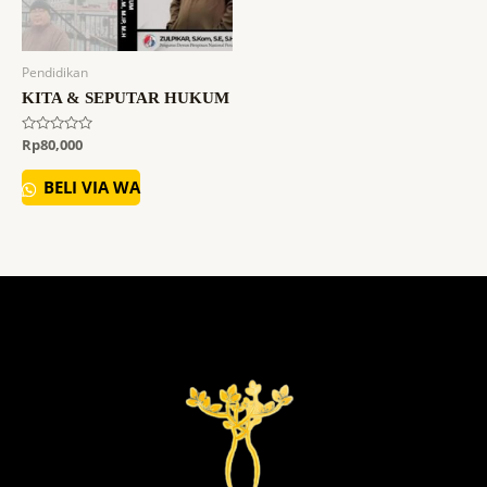
Pendidikan
KITA & SEPUTAR HUKUM
Dinilai
Rp
80,000
0
dari
5
BELI VIA WA