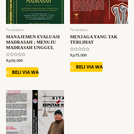
Pendidikan
Pendidikan
MANAJEMEN EVALUASI
MENJAGA YANG TAK
MADRASAH ; MENUJU
TERLIHAT
MADRASAH UNGGUL
Dinilai
Rp
75,000
0
Dinilai
Rp
50,000
dari
0
5
BELI VIA WA
dari
5
BELI VIA WA