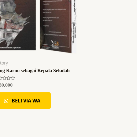
tory
ng Karno sebagai Kepala Sekolah
80,000
ilai
i
BELI VIA WA