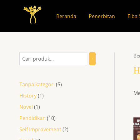
Beranda
Penerbitan
Elba 
Be
H
Tanpa kategori
5
Me
History
1
Novel
1
Pendidikan
10
Self Improvement
2