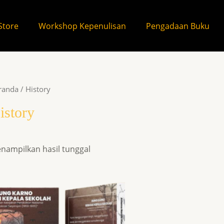
Store
Workshop Kepenulisan
Pengadaan Buku
randa
/ History
istory
nampilkan hasil tunggal